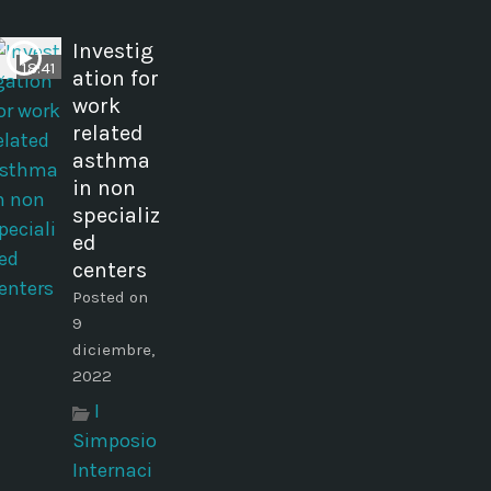
Investig
18:41
ation for
work
related
asthma
in non
specializ
ed
centers
Posted on
9
diciembre,
2022
I
Simposio
Internaci