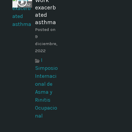
Work
08:32
exacerb
ated
asthma
Posted on
9
diciembre,
2022
I
Simposio
Internaci
onal de
Asma y
Rinitis
Ocupacio
nal