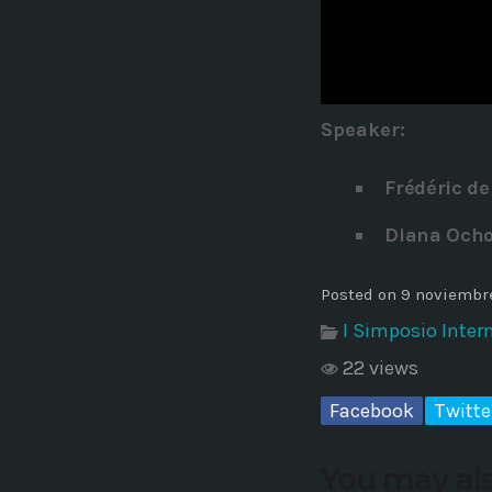
Common in Architectural Design
14 AGOSTO, 2019
today
Noticia de personal salud 5
Speaker
:
17 SEPTIEMBRE, 2021
today
Frédéric de
Diana Och
Posted on 9 noviembr
I Simposio Inter
22 views
Facebook
Twitte
You may als