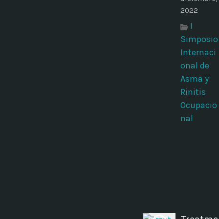
2022
I
Simposio
Internaci
onal de
Asma y
Rinitis
Ocupacio
nal