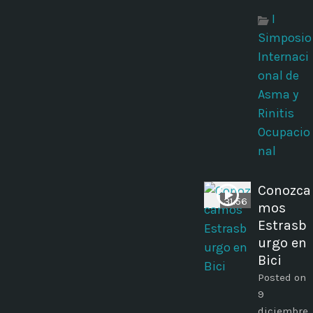
I
Simposio
Internaci
onal de
Asma y
Rinitis
Ocupacio
nal
Conozca
31:56
mos
Estrasb
urgo en
Bici
Posted on
9
diciembre,