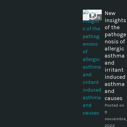
New
45:19
insights
of the
pathoge
nosis of
allergic
asthma
and
irritant
induced
asthma
and
causes
Posted on
9
noviembre,
2022