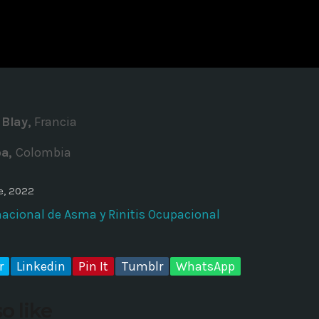
ADMINISTRATOR
DESIGN
Validating Enterprise Archit
Time
 Blay,
Francia
oa,
Colombia
e, 2022
nacional de Asma y Rinitis Ocupacional
r
Linkedin
Pin It
Tumblr
WhatsApp
o like