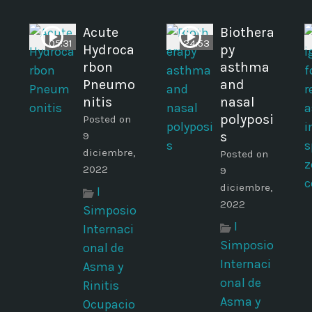
Acute
Biothera
05:31
24:53
Hydroca
py
rbon
asthma
Pneumo
and
nitis
nasal
polyposi
Posted on
s
9
diciembre,
Posted on
2022
9
diciembre,
I
2022
Simposio
I
Internaci
Simposio
onal de
Internaci
Asma y
onal de
Rinitis
Asma y
Ocupacio