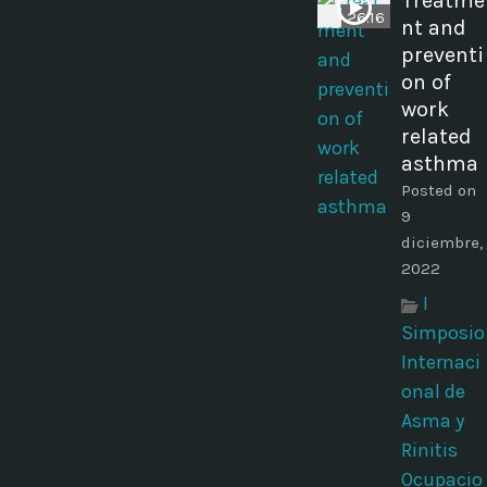
Treatme
26:16
nt and
preventi
on of
work
related
asthma
Posted on
9
diciembre,
2022
I
Simposio
Internaci
onal de
Asma y
Rinitis
Ocupacio