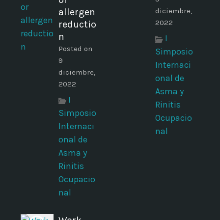
allergen
diciembre,
2022
reductio
n
I
Posted on
Simposio
9
Internaci
diciembre,
onal de
2022
Asma y
I
Rinitis
Simposio
Ocupacio
Internaci
nal
onal de
Asma y
Rinitis
Ocupacio
nal