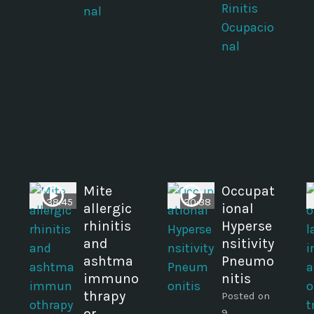
Rinitis
nal
Ocupacio
nal
Mite
Occupat
38:45
30:38
allergic
ional
rhinitis
Hyperse
and
nsitivity
ashtma
Pneumo
immuno
nitis
thrapy
Posted on
or
9