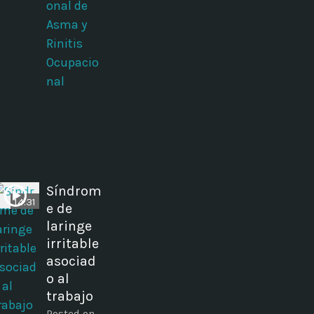
onal de
Asma y
Rinitis
Ocupacio
nal
Síndrom
14:31
e de
laringe
irritable
asociad
o al
trabajo
Posted on