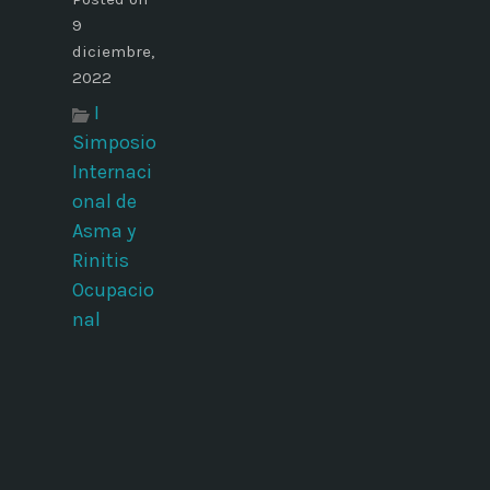
9
diciembre,
2022
I
Simposio
Internaci
onal de
Asma y
Rinitis
Ocupacio
nal