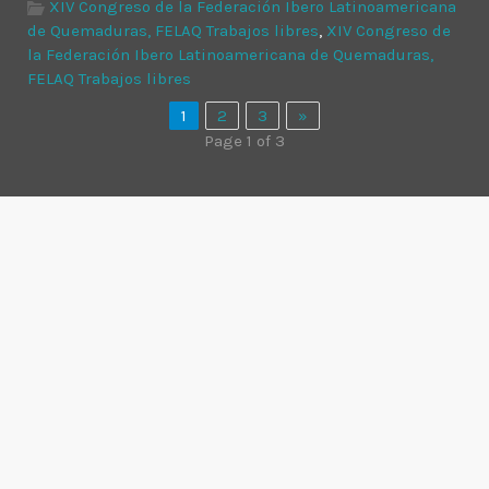
XIV Congreso de la Federación Ibero Latinoamericana
de Quemaduras, FELAQ Trabajos libres
,
XIV Congreso de
la Federación Ibero Latinoamericana de Quemaduras,
FELAQ Trabajos libres
1
2
3
»
Page 1 of 3