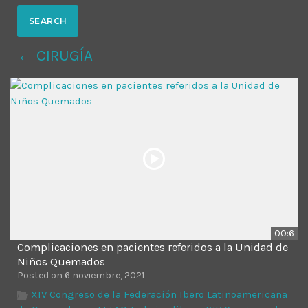
MOST UPVOTED
← CIRUGÍA
today
14 AGOSTO, 2019
431
201
00:6
Complicaciones en pacientes referidos a la Unidad de
ADMINISTRATOR
DESIGN
Niños Quemados
Posted on 6 noviembre, 2021
Validating Enterprise
XIV Congreso de la Federación Ibero Latinoamericana
Architectures In The Current