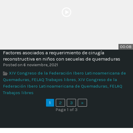
00:08
Factores asociados a requerimiento de cirugía
reconstructiva en niños con secuelas de quemaduras
Posted on 6 noviembre, 2021
XIV Congreso de la Federación Ibero Latinoamericana de
Quemaduras, FELAQ Trabajos libres
,
XIV Congreso de la
Federación Ibero Latinoamericana de Quemaduras, FELAQ
Trabajos libres
1
2
3
»
Page 1 of 3