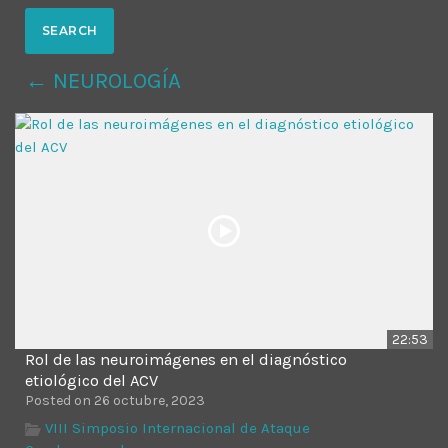
MOST UPVOTED
← NEUROLOGÍA
today
14 AGOSTO, 2019
431
201
22:53
Rol de las neuroimágenes en el diagnóstico
ADMINISTRATOR
DESIGN
etiológico del ACV
Posted on 26 octubre, 2023
Validating Enterprise
VIII Simposio Internacional de Ataque
Architectures In The Current