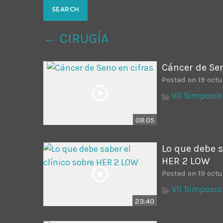
Common in Architectural Design
14 AGOSTO, 2019
today
← CIRUGÍA
Noticia de personal salud 5
17 SEPTIEMBRE, 2021
today
Cáncer de Sen
Posted on 19 octu
VII Simposio
08:05
Lo que debe s
HER 2 LOW
Posted on 19 octu
VII Simposio
23:40