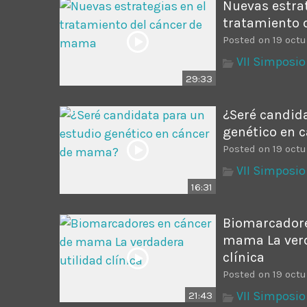
Nuevas estrat
tratamiento 
Posted on 19 octu
VII Simposio
29:33
¿Seré candid
genético en 
Posted on 19 octu
VII Simposio
16:31
Biomarcadore
mama La verd
clínica
Posted on 19 octu
VII Simposio
21:43