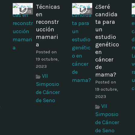
Técnicas
¿Seré
22:15
16:31
en
candida
reconstr
ta para
ucción
un
mamari
estudio
a
genético
en
Posted on
cáncer
19 octubre,
2023
de
mama?
VII
Posted on
Simposio
19 octubre,
de Cáncer
2023
de Seno
VII
Simposio
de Cáncer
de Seno