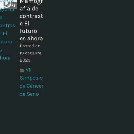
Mamogr
26:51
afía de
contrast
e El
futuro
es ahora
Posted on
19 octubre,
2023
VII
Simposio
de Cáncer
de Seno