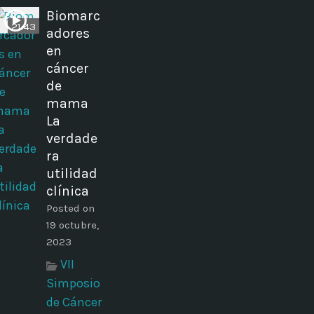
Biomarc
21:43
adores
en
cáncer
de
mama
La
verdade
ra
utilidad
clínica
Posted on
19 octubre,
2023
VII
Simposio
de Cáncer