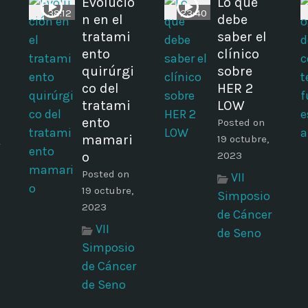
Evolució
Lo que
38:12
23:40
n en el
debe
tratami
saber el
ento
clínico
quirúrgi
sobre
co del
HER 2
tratami
LOW
ento
Posted on
mamari
19 octubre,
o
2023
Posted on
VII
19 octubre,
Simposio
2023
de Cáncer
VII
de Seno
Simposio
de Cáncer
de Seno