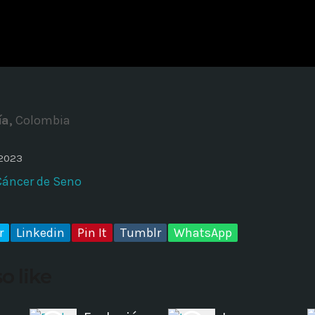
ADMINISTRATOR
DESIGN
Validating Enterprise Archit
Time
a,
Colombia
 2023
Cáncer de Seno
r
Linkedin
Pin It
Tumblr
WhatsApp
o like