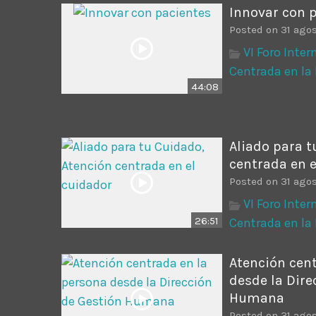
Innovar con 
Posted on 31 ago
VI Foro Inte
Centrada en la
44:08
Aliado para t
centrada en e
Posted on 31 ago
VI Foro Inte
26:51
Centrada en la
Atención cen
desde la Dire
Humana
Posted on 31 ago