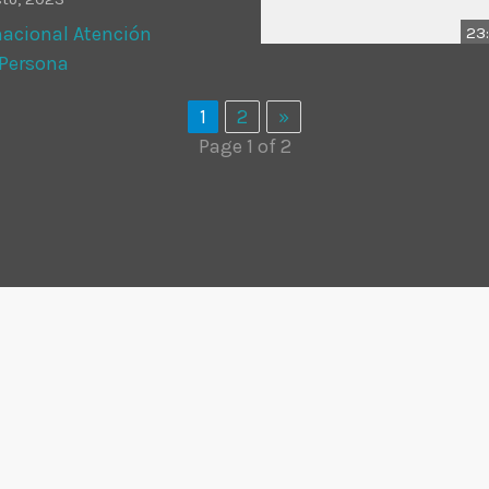
rnacional Atención
23:
 Persona
1
2
»
Page 1 of 2