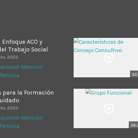
ADMINISTRATOR
DESIGN
Validating Enterprise Archit
Time
l Enfoque ACO y
el Trabajo Social
sto, 2023
rnacional Atención
32:
 Persona
 para la Formación
Cuidado
sto, 2023
rnacional Atención
38:
 Persona