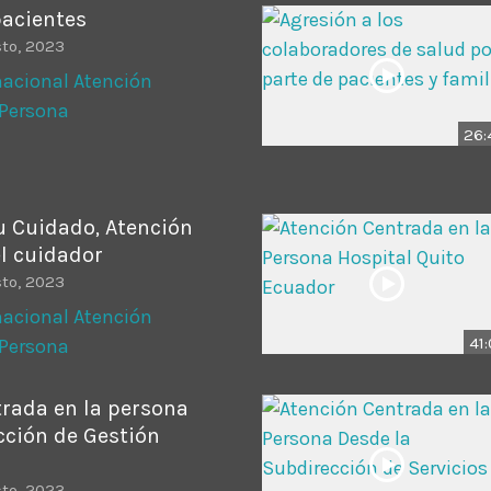
pacientes
sto, 2023
rnacional Atención
 Persona
26:
u Cuidado, Atención
l cuidador
sto, 2023
rnacional Atención
41
 Persona
trada en la persona
cción de Gestión
sto, 2023