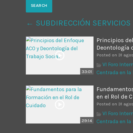
Common in Architectural Design
14 AGOSTO, 2019
today
← SUBDIRECCIÓN SERVICIOS
Noticia de personal salud 5
17 SEPTIEMBRE, 2021
today
Principios de
Deontología d
Posted on 31 ago
VI Foro Inte
33:01
Centrada en la
Fundamentos
en el Rol de 
Posted on 31 ago
VI Foro Inte
29:14
Centrada en la