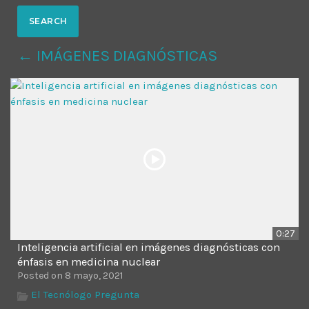
MOST UPVOTED
← IMÁGENES DIAGNÓSTICAS
today
14 AGOSTO, 2019
431
201
0:27
Inteligencia artificial en imágenes diagnósticas con
ADMINISTRATOR
DESIGN
énfasis en medicina nuclear
Posted on 8 mayo, 2021
Validating Enterprise
El Tecnólogo Pregunta
Architectures In The Current