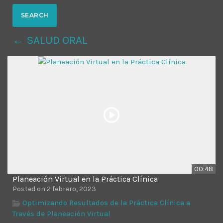
MOST UPVOTED
← SALUD ORAL
today
14 AGOSTO, 2019
431
201
00:48
Planeación Virtual en la Práctica Clínica
ADMINISTRATOR
DESIGN
Posted on 2 febrero, 2023
Validating Enterprise
Optimizando Resultados de la Práctica Clínica a
Través de Planeación Virtual
Architectures In The Current