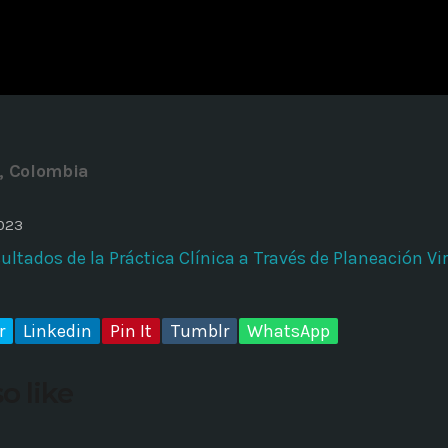
ADMINISTRATOR
DESIGN
Validating Enterprise Archit
Time
, Colombia
2023
ltados de la Práctica Clínica a Través de Planeación Vi
r
Linkedin
Pin It
Tumblr
WhatsApp
o like