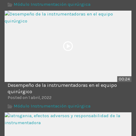
Time
Módulo Instrumentación quirúrgica
00:24
Desempeño de la instrumentadoras en el equipo
quirúrgico
Posted on 1 abril, 2022
Módulo Instrumentación quirúrgica