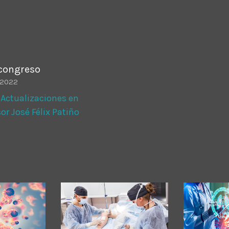
ADMINISTRATOR
DESIGN
Validating Enterprise Archit
Time
 congreso
, 2022
Actualizaciones en
sor José Félix Patiño