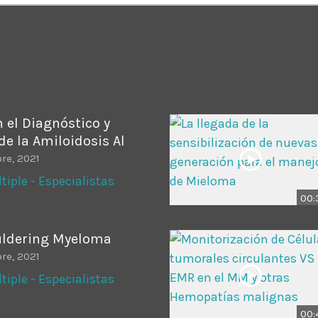
ADMINISTRATOR
DESIGN
Validating Enterprise Archit
Time
 el Diagnóstico y
e la Amiloidosis Al
re, 2021
iple - Especialistas
00:
ldering Myeloma
re, 2021
iple - Especialistas
00: