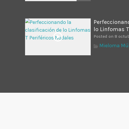
Perfeccionand
lo Linfomas T
Posted on 8 octub
Mieloma Múlt