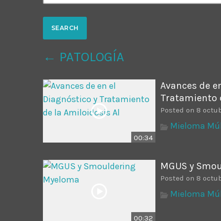
Common in Architectural Design
14 AGOSTO, 2019
today
Noticia de personal salud 5
← PATOLOGÍA
17 SEPTIEMBRE, 2021
today
Avances de en
Tratamiento d
Posted on 8 octub
Mieloma Múlt
00:34
MGUS y Smou
Posted on 8 octub
Mieloma Múlt
00:32