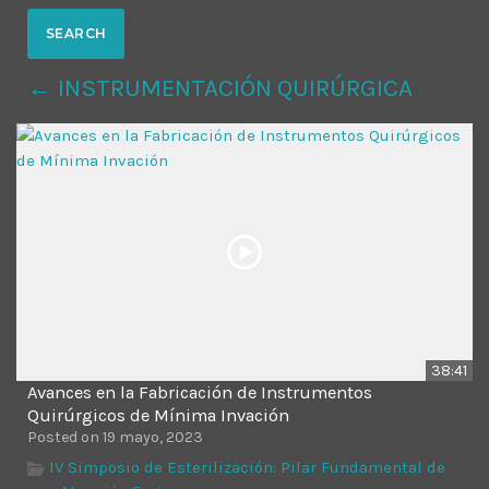
MOST UPVOTED
← INSTRUMENTACIÓN QUIRÚRGICA
today
14 AGOSTO, 2019
431
201
38:41
Avances en la Fabricación de Instrumentos
ADMINISTRATOR
DESIGN
Quirúrgicos de Mínima Invación
Posted on 19 mayo, 2023
Validating Enterprise
IV Simposio de Esterilización: Pilar Fundamental de
Architectures In The Current