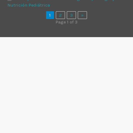
Nutrición Pediátrica
1
2
3
»
Page 1 of 3