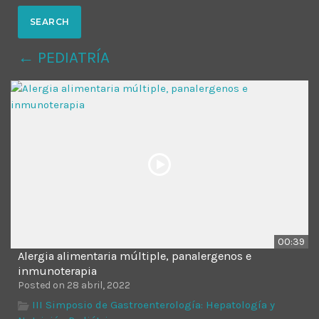
MOST UPVOTED
← PEDIATRÍA
today
14 AGOSTO, 2019
431
201
00:39
Alergia alimentaria múltiple, panalergenos e
ADMINISTRATOR
DESIGN
inmunoterapia
Posted on 28 abril, 2022
Validating Enterprise
III Simposio de Gastroenterología: Hepatología y
Architectures In The Current