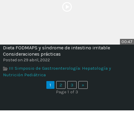
00:47
Dieta FODMAPS y síndrome de intestino irritable
Consideraciones prácticas
Posted on 29 abril, 2022
III Simposio de Gastroenterología: Hepatología y
Nutrición Pediátrica
1
2
3
»
Page 1 of 3