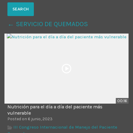
MOST UPVOTED
← SERVICIO DE QUEMADOS
today
14 AGOSTO, 2019
431
201
00:16
Nutrición para el día a día del paciente más
ADMINISTRATOR
DESIGN
vulnerable
Posted on 6 junio, 2023
Validating Enterprise
III Congreso Internacional de Manejo del Paciente
Architectures In The Current