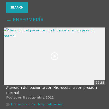
MOST UPVOTED
← ENFERMERÍA
today
14 AGOSTO, 2019
431
201
22:25
Atención del paciente con Hidrocefalia con presión
ADMINISTRATOR
DESIGN
normal
Posted on 8 septiembre, 2022
Validating Enterprise
II Simposio de Hospitalización
Architectures In The Current