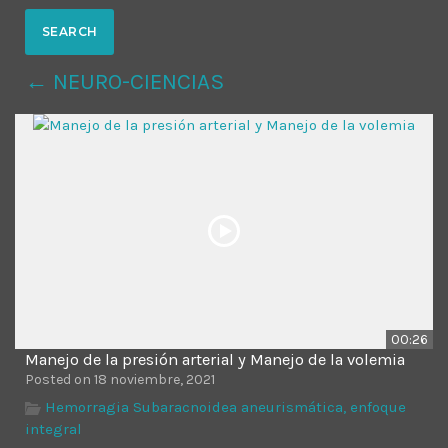
MOST UPVOTED
← NEURO-CIENCIAS
today
14 AGOSTO, 2019
431
201
00:26
Manejo de la presión arterial y Manejo de la volemia
ADMINISTRATOR
DESIGN
Posted on 18 noviembre, 2021
Validating Enterprise
Hemorragia Subaracnoidea aneurismática, enfoque
integral
Architectures In The Current