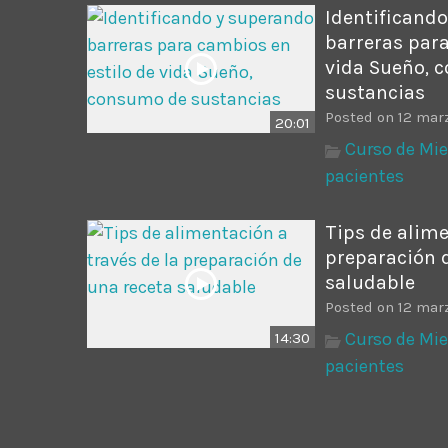
Identificand
barreras para
vida Sueño, 
sustancias
Posted on 12 mar
20:01
Curso de Mie
pacientes
Tips de alime
preparación 
saludable
Posted on 12 mar
Curso de Mie
14:30
pacientes