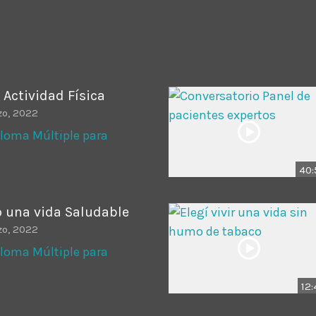
ADMINISTRATOR
DESIGN
Validating Enterprise Archit
Time
 Actividad Física
zo, 2022
loma Múltiple para
40:
 una vida Saludable
zo, 2022
loma Múltiple para
12: