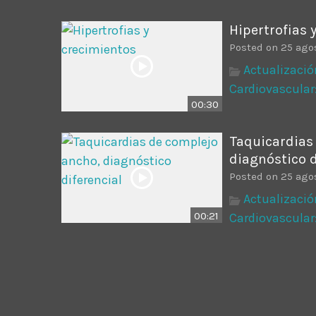
Hipertrofias 
Posted on 25 ago
Actualizació
Cardiovascular
00:30
Taquicardias
diagnóstico d
Posted on 25 ago
Actualizació
00:21
Cardiovascular