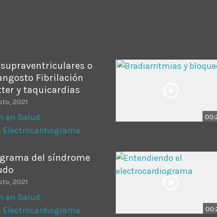
ADMINISTRATOR
DESIGN
Validating Enterprise Archit
Time
 supraventriculares o
angosto Fibrilación
tter y taquicardias
sto, 2021
n en Salud
00:
: Electrocardiograma
ograma del síndrome
udo
sto, 2021
n en Salud
00:
: Electrocardiograma