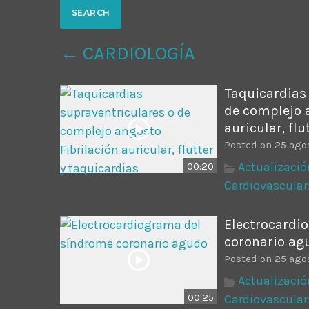
Common in Architectural Design
14 AGOSTO, 2019
today
← CARDIOLOGÍA
Noticia de personal salud 5
17 SEPTIEMBRE, 2021
today
Taquicardias
de complejo 
auricular, flu
Posted on 25 ago
Actualizació
00:20
Cardiovascular
Electrocardi
coronario ag
Posted on 25 ago
Actualizació
00:25
Cardiovascular