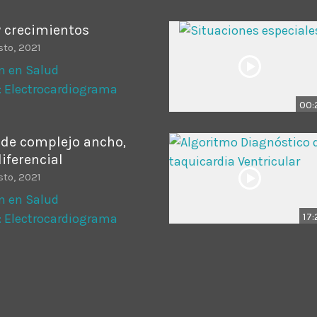
y crecimientos
sto, 2021
n en Salud
: Electrocardiograma
00:
 de complejo ancho,
iferencial
sto, 2021
n en Salud
17
: Electrocardiograma