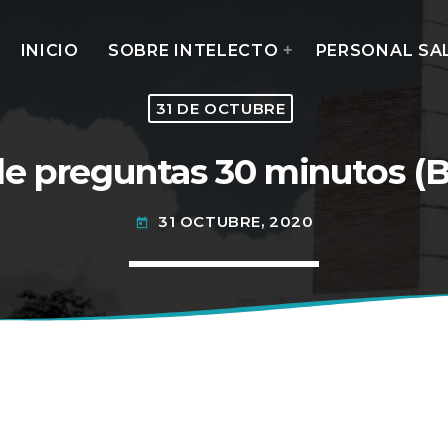
INICIO
SOBRE INTELECTO
PERSONAL SA
31 DE OCTUBRE
de preguntas 30 minutos (B
MOST UPVOTED
31 OCTUBRE, 2020
today
today
14 AGOSTO, 2019