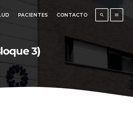
LUD
PACIENTES
CONTACTO
search
menu
loque 3)
431
201