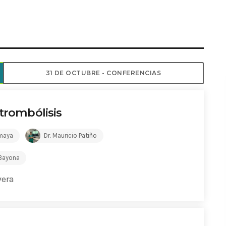
ADMINISTRATOR
DESIGN
Validating Enterprise Archit
Time
31 DE OCTUBRE - CONFERENCIAS
 trombólisis
Amaya
Dr. Mauricio Patiño
 Bayona
vera