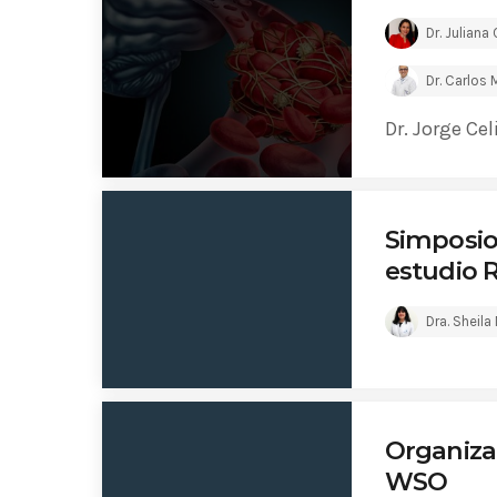
Dr. Juliana 
Dr. Carlos 
Dr. Jorge Cel
Simposio
estudio R
Dra. Sheila
Organiza
WSO