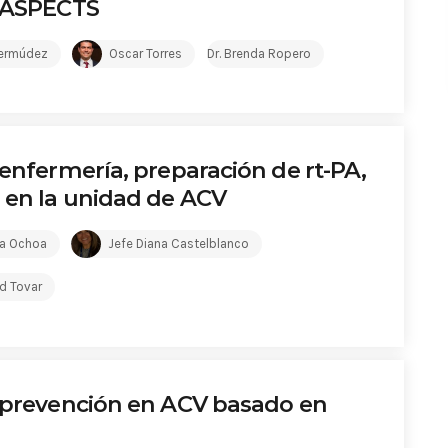
e ASPECTS
Bermúdez
Oscar Torres
Dr. Brenda Ropero
 enfermería, preparación de rt-PA,
 en la unidad de ACV
ia Ochoa
Jefe Diana Castelblanco
ed Tovar
e prevención en ACV basado en