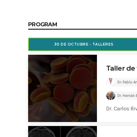
Common in Architectural Design
14 AGOSTO, 2019
today
PROGRAM
Noticia de personal salud 5
17 SEPTIEMBRE, 2021
today
30 DE OCTUBRE - TALLERES
Taller de
Dr. Pablo 
Dr. Hernán
Dr. Carlos Ri