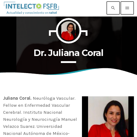
search
menu
TOP READING
Noticia de prueba 3
Dr. Juliana Coral
today
17 SEPTIEMBRE, 2021
Building an Office: Architectural Glass
Considerations
today
14 AGOSTO, 2019
Juliana Coral.
Neuróloga Vascular.
Why Architectural Drafting Is Common in
Architectural Design
Fellow en Enfermedad Vascular
today
14 AGOSTO, 2019
Cerebral. Instituto Nacional
Neurología y Neurocirugía Manuel
Noticia de personal salud 5
Velazco Suarez. Universidad
today
17 SEPTIEMBRE, 2021
Nacional Autónoma de México-