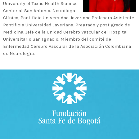
University of Texas Health Science
Center at San Antonio. Neuróloga
MOST UPVOTED
Clínica, Pontificia Universidad Javeriana.Profesora Asistente
Pontificia Universidad Javeriana. Pregrado y post grado de
Medicina. Jefe de la Unidad Cerebro Vascular del Hospital
today
14 AGOSTO, 2019
431
201
Universitario San Ignacio. Miembro del comité de
Enfermedad Cerebro Vascular de la Asociación Colombiana
de Neurología.
ADMINISTRATOR
DESIGN
Validating Enterprise
Architectures In The Current