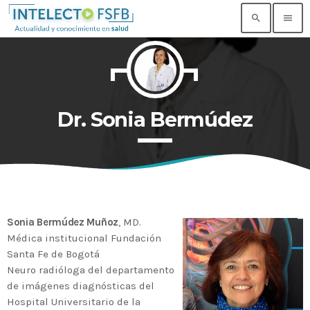
search
menu
TOP READING
Noticia de prueba 3
Dr. Sonia Bermúdez
today
17 SEPTIEMBRE, 2021
Building an Office: Architectural Glass
Considerations
today
14 AGOSTO, 2019
Sonia Bermúdez Muñoz
, MD.
Why Architectural Drafting Is Common in
Architectural Design
Médica institucional Fundación
today
14 AGOSTO, 2019
Santa Fe de Bogotá
Neuro radióloga del departamento
Noticia de personal salud 5
de imágenes diagnósticas del
today
17 SEPTIEMBRE, 2021
Hospital Universitario de la