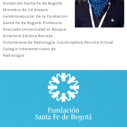
fundación Santa Fe de Bogotá.
Miembro de C4 Ataque
MOST UPVOTED
cerebrovascular de la Fundación
Santa Fe de Bogotá. Profesora
Asociada Universidad el Bosque.
today
14 AGOSTO, 2019
431
201
Directora Editora Revista
Colombiana de Radiología. Coordinadora Revista Virtual
Colegio Interamericano de
Radiología.
ADMINISTRATOR
DESIGN
Validating Enterprise
Architectures In The Current