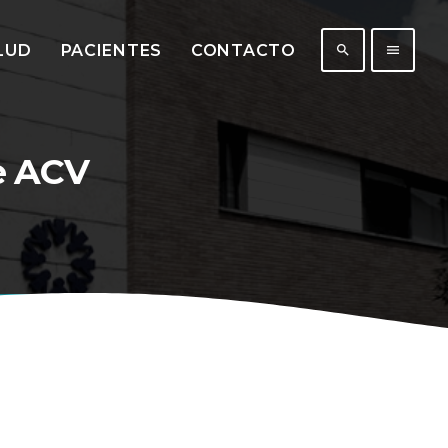
LUD
PACIENTES
CONTACTO
search
menu
e ACV
431
201