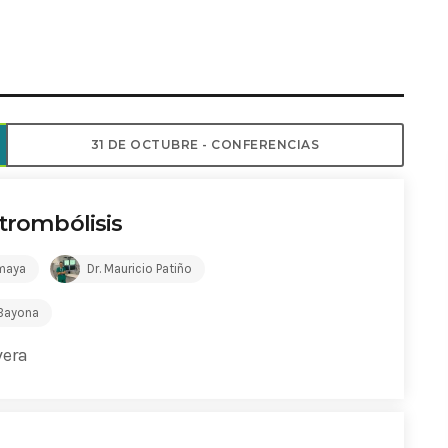
ADMINISTRATOR
DESIGN
Validating Enterprise Archit
Time
31 DE OCTUBRE - CONFERENCIAS
 trombólisis
Amaya
Dr. Mauricio Patiño
 Bayona
vera