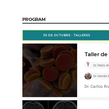
Common in Architectural Design
14 AGOSTO, 2019
today
PROGRAM
Noticia de personal salud 5
17 SEPTIEMBRE, 2021
today
30 DE OCTUBRE - TALLERES
Taller de
Dr. Pablo 
Dr. Hernán
Dr. Carlos Ri