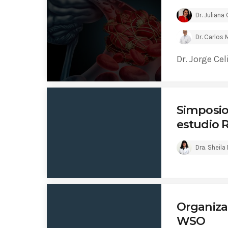
Dr. Juliana 
Dr. Carlos 
Dr. Jorge Cel
Simposio
estudio R
Dra. Sheila
Organiza
WSO