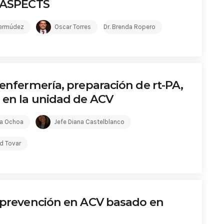
e ASPECTS
Bermúdez
Oscar Torres
Dr. Brenda Ropero
 enfermería, preparación de rt-PA,
 en la unidad de ACV
ia Ochoa
Jefe Diana Castelblanco
ed Tovar
e prevención en ACV basado en