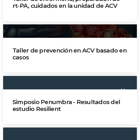
Time
rt-PA, cuidados en la unidad de ACV
Jefe Patricia Ochoa
Jefe Diana Castelblanco
keyboard_arrow_down
Jefe Mildred Tovar
Taller de prevención en ACV basado en
casos
Dr. Juliana Coral
Dr. Mauricio Betancourt
keyboard_arrow_down
Dr. Carlos Martínez
Simposio Penumbra - Resultados del
Dr. Jorge Celis
estudio Resilient
Dra. Sheila Martins