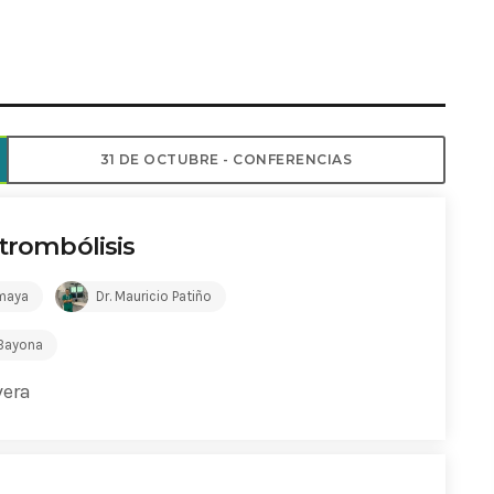
ADMINISTRATOR
DESIGN
Validating Enterprise Archit
Time
31 DE OCTUBRE - CONFERENCIAS
 trombólisis
Amaya
Dr. Mauricio Patiño
 Bayona
vera