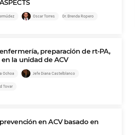
e ASPECTS
Bermúdez
Oscar Torres
Dr. Brenda Ropero
 enfermería, preparación de rt-PA,
 en la unidad de ACV
ia Ochoa
Jefe Diana Castelblanco
ed Tovar
e prevención en ACV basado en