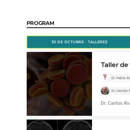
Common in Architectural Design
14 AGOSTO, 2019
today
PROGRAM
Noticia de personal salud 5
17 SEPTIEMBRE, 2021
today
30 DE OCTUBRE - TALLERES
Taller de
Dr. Pablo 
Dr. Hernán
Dr. Carlos Ri