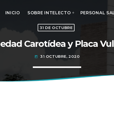
INICIO
SOBRE INTELECTO
PERSONAL SA
31 DE OCTUBRE
edad Carotídea y Placa Vul
MOST UPVOTED
31 OCTUBRE, 2020
today
today
14 AGOSTO, 2019