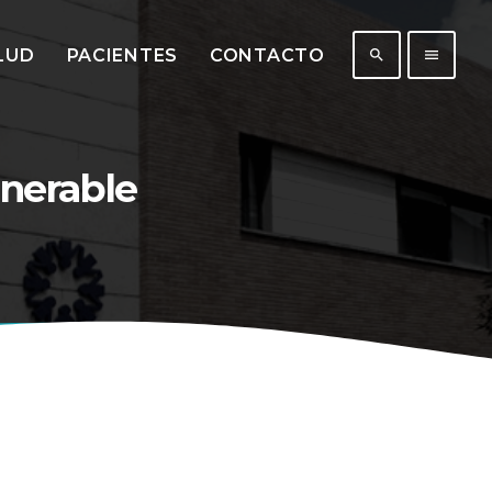
LUD
PACIENTES
CONTACTO
search
menu
nerable
431
201