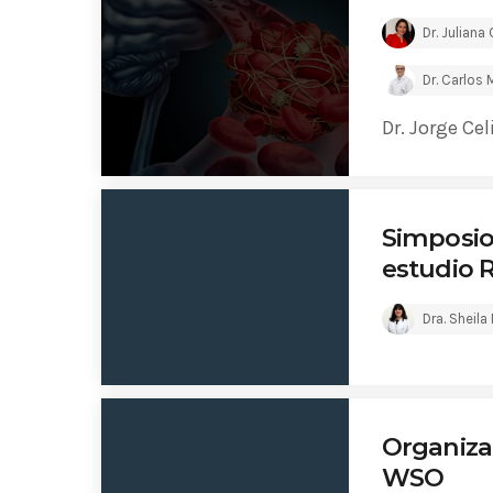
Dr. Juliana 
Dr. Carlos 
Dr. Jorge Cel
Simposio
estudio R
Dra. Sheila
Organiza
WSO