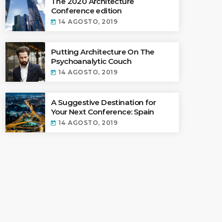
The 2020 Architecture
Conference edition
14 AGOSTO, 2019
today
ectures In The Current
Putting Architecture On The
Psychoanalytic Couch
14 AGOSTO, 2019
today
A Suggestive Destination for
Your Next Conference: Spain
14 AGOSTO, 2019
today