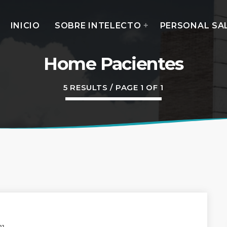
INICIO
SOBRE INTELECTO
PERSONAL SA
Home Pacientes
5 RESULTS / PAGE 1 OF 1
MOST UPVOTED
today
14 AGOSTO, 2019