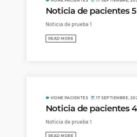
HOME PACIENTES
17 SEPTIEMBRE, 20
label
today
Common in Architectural Design
Noticia de pacientes 5
14 AGOSTO, 2019
today
Noticia de prueba 1
Noticia de personal salud 5
17 SEPTIEMBRE, 2021
today
READ MORE
HOME PACIENTES
17 SEPTIEMBRE, 20
label
today
Noticia de pacientes 
Noticia de prueba 1
READ MORE