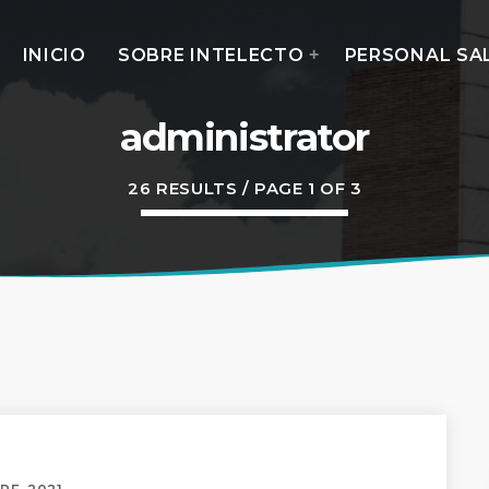
INICIO
SOBRE INTELECTO
PERSONAL SA
administrator
26 RESULTS / PAGE 1 OF 3
MOST UPVOTED
today
14 AGOSTO, 2019