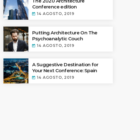
The 2020 Architecture
Conference edition
14 AGOSTO, 2019
today
ectures In The Current
Putting Architecture On The
Psychoanalytic Couch
14 AGOSTO, 2019
today
A Suggestive Destination for
Your Next Conference: Spain
14 AGOSTO, 2019
today