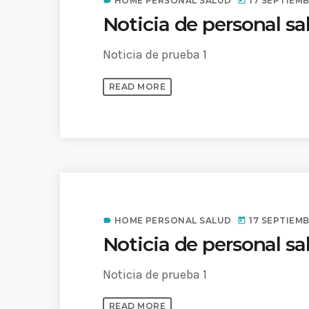
HOME PERSONAL SALUD
17 SEPTIEMB
label
today
Common in Architectural Design
Noticia de personal sa
14 AGOSTO, 2019
today
Noticia de prueba 1
Noticia de personal salud 5
17 SEPTIEMBRE, 2021
today
READ MORE
HOME PERSONAL SALUD
17 SEPTIEMB
label
today
Noticia de personal sa
Noticia de prueba 1
READ MORE