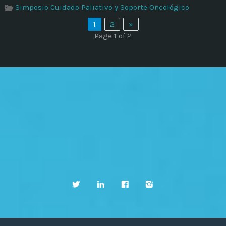
Simposio Cuidado Paliativo y Soporte Oncológico
1
2
»
Page 1 of 2