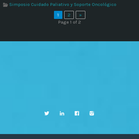
Simposio Cuidado Paliativo y Soporte Oncológico
1
2
»
Page 1 of 2