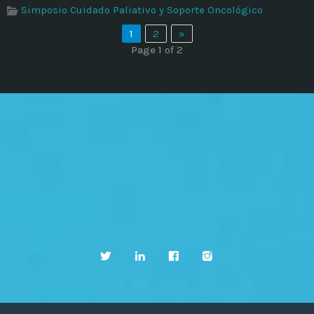
Simposio Cuidado Paliativo y Soporte Oncológico
1
2
»
Page 1 of 2