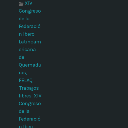
XIV
Congreso
de la
Federació
n Ibero
Latinoam
ericana
de
Quemadu
ras,
FELAQ
Trabajos
libres
,
XIV
Congreso
de la
Federació
n Ibero