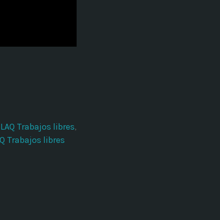
ectures In The Current
LAQ Trabajos libres
,
 Trabajos libres