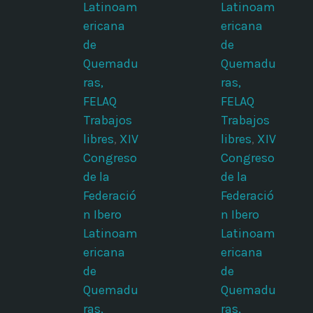
Latinoam
Latinoam
ericana
ericana
de
de
Quemadu
Quemadu
ras,
ras,
FELAQ
FELAQ
Trabajos
Trabajos
libres
,
XIV
libres
,
XIV
Congreso
Congreso
de la
de la
Federació
Federació
n Ibero
n Ibero
Latinoam
Latinoam
ericana
ericana
de
de
Quemadu
Quemadu
ras,
ras,