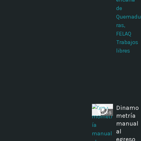
de
Quemadu
ras,
FELAQ
Trabajos
libres
Dinamo
00:5
metría
manual
al
egreso