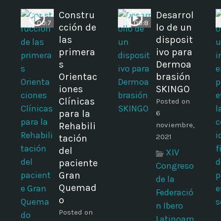
Constru
Desarrol
00:7
00:8
cción de
lo de un
las
disposit
primera
ivo para
s
Dermoa
Orientac
brasión
iones
SKINGO
Clínicas
Posted on
s
para la
6
Rehabili
noviembre,
2021
tación
del
XIV
paciente
Congreso
Gran
de la
Quemad
Federació
o
n Ibero
Posted on
Latinoam