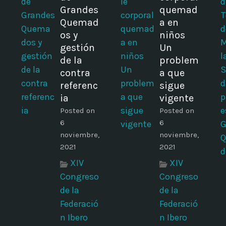
Grandes
quemad
Quemad
a en
os y
niños
gestión
Un
de la
problem
contra
a que
referenc
sigue
ia
vigente
Posted on
Posted on
6
6
noviembre,
noviembre,
2021
2021
XIV
XIV
Congreso
Congreso
de la
de la
Federació
Federació
n Ibero
n Ibero