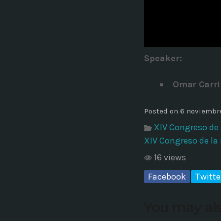
Common in Architectural Design
14 AGOSTO, 2019
today
Noticia de personal salud 5
Speaker
:
17 SEPTIEMBRE, 2021
today
Omar Carri
Posted on 6 noviembre
XIV Congreso de 
XIV Congreso de la
16 views
Facebook
Twitte
You may als