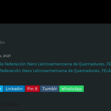
ADMINISTRATOR
DESIGN
Validating Enterprise Archit
Time
llo
, 2021
la Federación Ibero Latinoamericana de Quemaduras, FE
 Federación Ibero Latinoamericana de Quemaduras, FELAQ
r
Linkedin
Pin It
Tumblr
WhatsApp
o like