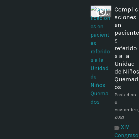
Complic
00:6
aciones
en
paciente
s
referido
s a la
Unidad
de Niño
Quemad
os
Posted on
6
noviembre,
2021
XIV
Congreso