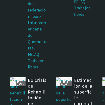
FELAQ
de la
Trabajos
Federació
libres
n Ibero
Latinoam
ericana
de
Quemadu
ras,
FELAQ
Trabajos
libres
Epicrisis
Estimac
00:7
00:06
de
ión de la
Rehabili
superfic
tación
ie
de
corporal