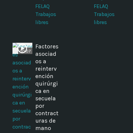
FELAQ
FELAQ
Trabajos
Trabajos
libres
libres
Factores
00:07
asociad
os a
reinterv
ención
quirúrgi
ca en
secuela
por
contract
uras de
mano