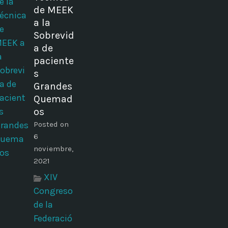
de MEEK
a la
Sobrevid
a de
paciente
s
Grandes
Quemad
os
Posted on
6
noviembre,
2021
XIV
Congreso
de la
Federació