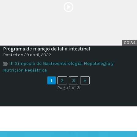
00:34
Programa de manejo de falla intestinal
Posted on 29 abril, 2022
III Simposio de Gastroenterología: Hepatología y
Nutrición Pediátrica
1
2
3
»
Page 1 of 3