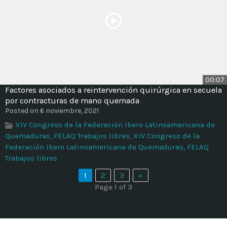
00:07
Factores asociados a reintervención quirúrgica en secuela
por contracturas de mano quemada
Posted on 6 noviembre, 2021
XIV Congreso de la Federación Ibero Latinoamericana de
Quemaduras, FELAQ Trabajos libres
,
XIV Congreso de la
Federación Ibero Latinoamericana de Quemaduras, FELAQ
Trabajos libres
1
2
3
»
Page 1 of 3