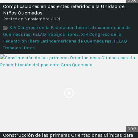
00:6
Time
Complicaciones en pacientes referidos a la Unidad de
Niños Quemados
Posted on 6 noviembre, 2021
XIV Congreso de la Federación Ibero Latinoamericana de
Quemaduras, FELAQ Trabajos libres
,
XIV Congreso de la
Federación Ibero Latinoamericana de Quemaduras, FELAQ
Trabajos libres
00:7
Construcción de las primeras Orientaciones Clínicas para