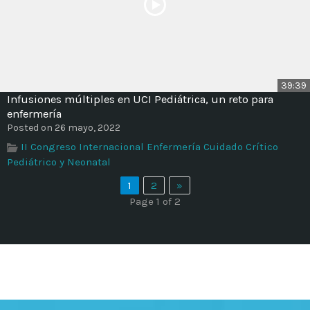
39:39
Infusiones múltiples en UCI Pediátrica, un reto para
enfermería
Posted on 26 mayo, 2022
II Congreso Internacional Enfermería Cuidado Crítico
Pediátrico y Neonatal
1
2
»
Page 1 of 2