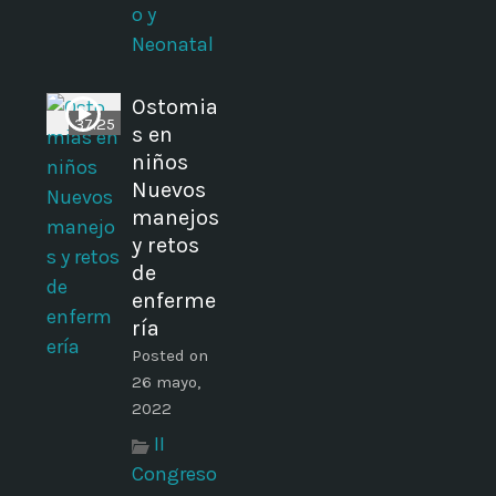
o y
Neonatal
Ostomia
37:25
s en
niños
Nuevos
manejos
y retos
de
enferme
ría
Posted on
26 mayo,
2022
II
Congreso