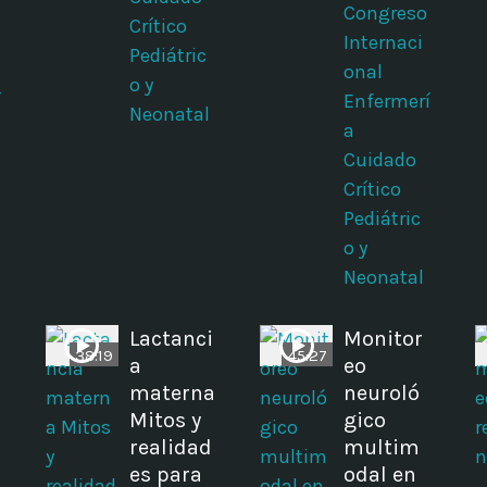
Congreso
Crítico
Internaci
Pediátric
onal
o y
í
Enfermerí
Neonatal
a
Cuidado
Crítico
Pediátric
o y
Neonatal
Lactanci
Monitor
38:19
45:27
a
eo
materna
neuroló
Mitos y
gico
realidad
multim
es para
odal en