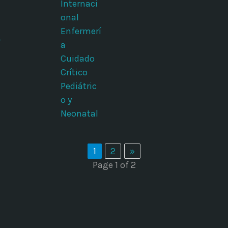
Internaci
onal
Enfermerí
í
a
Cuidado
Crítico
Pediátric
o y
Neonatal
1
2
»
Page 1 of 2