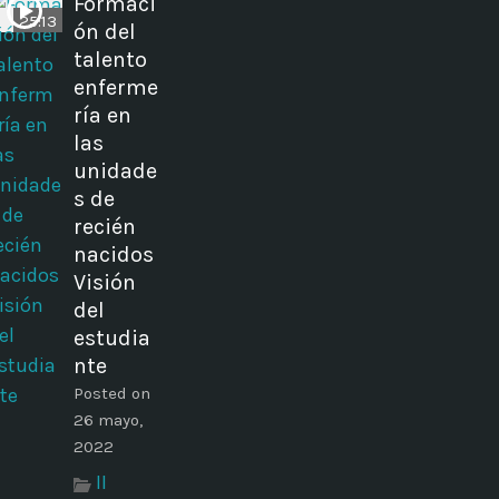
Formaci
25:13
ón del
talento
enferme
ría en
las
unidade
s de
recién
nacidos
Visión
del
estudia
nte
Posted on
26 mayo,
2022
II