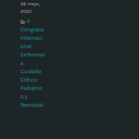
26 mayo,
2022
II
Congreso
Internaci
onal
Enfermerí
a
Cuidado
Crítico
Pediátric
o y
Neonatal