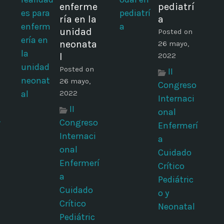
enferme
pediatrí
ría en la
a
unidad
Posted on
neonata
26 mayo,
l
2022
Posted on
II
26 mayo,
Congreso
2022
Internaci
II
onal
Congreso
í
Enfermerí
Internaci
a
onal
Cuidado
Enfermerí
Crítico
a
Pediátric
Cuidado
o y
Crítico
Neonatal
Pediátric