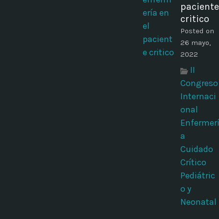
paciente
critico
Posted on
26 mayo,
2022
II
Congreso
Internaci
onal
Enfermer
a
Cuidado
Crítico
Pediátric
o y
Neonatal