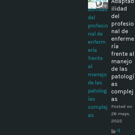
Adaptab
9:29
ilidad
del
profesio
nal de
enferme
ría
frente al
manejo
de las
patologí
as
complej
as
Posted on
26 mayo,
2022
II