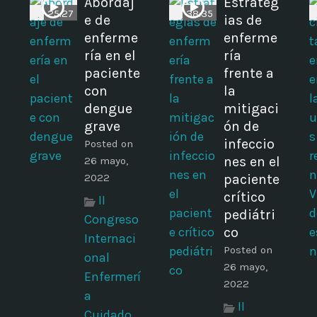
Abordaj
Estrateg
25:27
38:35
e de
ias de
enferme
enferme
ría en el
ría
paciente
frente a
con
la
dengue
mitigaci
grave
ón de
infeccio
Posted on
nes en el
26 mayo,
2022
paciente
crítico
II
pediátri
Congreso
co
Internaci
Posted on
onal
26 mayo,
Enfermerí
2022
a
II
Cuidado