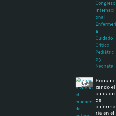
Congreso
Internaci
onal
Enfermer
a
Cuidado
Crítico
Pediátric
o y
Neonatal
Humani
41:50
zando el
cuidado
de
enferme
ría en el