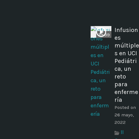
Infusion
39:39
es
múltiple
s en UCI
Pediátri
ca, un
reto
para
enferme
ría
Posted on
26 mayo,
2022
II