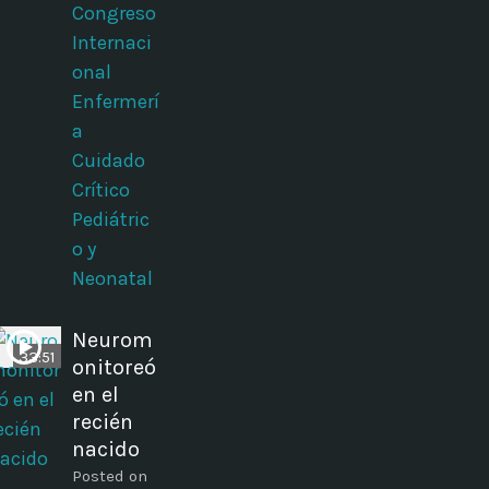
Congreso
Internaci
onal
Enfermerí
a
Cuidado
Crítico
Pediátric
o y
Neonatal
Neurom
33:51
onitoreó
en el
recién
nacido
Posted on