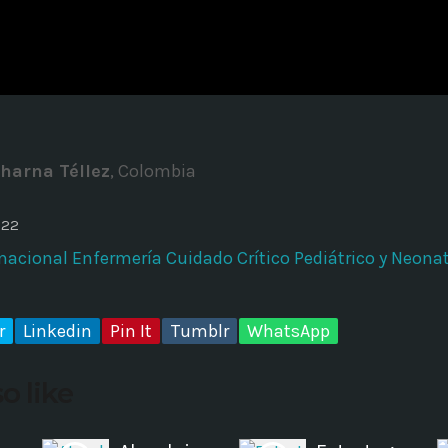
ADMINISTRATOR
DESIGN
Validating Enterprise Archit
Time
harna Téllez
, Colombia
022
rnacional Enfermería Cuidado Crítico Pediátrico y Neona
r
Linkedin
Pin It
Tumblr
WhatsApp
o like