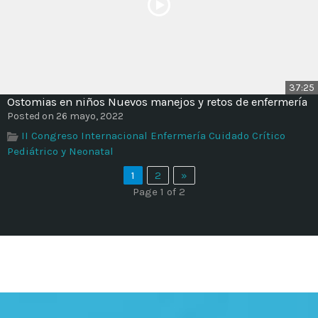
37:25
Ostomias en niños Nuevos manejos y retos de enfermería
Posted on 26 mayo, 2022
II Congreso Internacional Enfermería Cuidado Crítico
Pediátrico y Neonatal
1
2
»
Page 1 of 2