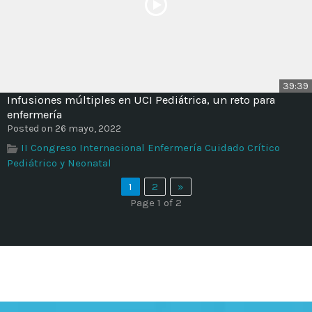
39:39
Infusiones múltiples en UCI Pediátrica, un reto para
enfermería
Posted on 26 mayo, 2022
II Congreso Internacional Enfermería Cuidado Crítico
Pediátrico y Neonatal
1
2
»
Page 1 of 2