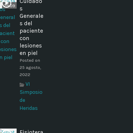
Cuidado
29:09
s
Generale
s del
paciente
con
lesiones
en piel
Posted on
25 agosto,
2022
VI
Simposio
de
Heridas
Fisiotera