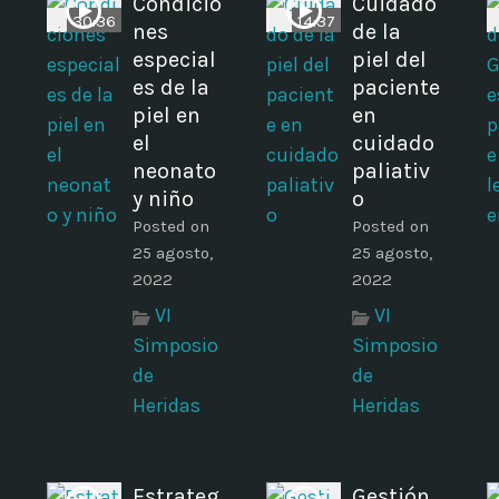
Condicio
Cuidado
30:36
14:37
nes
de la
especial
piel del
es de la
paciente
piel en
en
el
cuidado
neonato
paliativ
y niño
o
Posted on
Posted on
25 agosto,
25 agosto,
2022
2022
VI
VI
Simposio
Simposio
de
de
Heridas
Heridas
Estrateg
Gestión