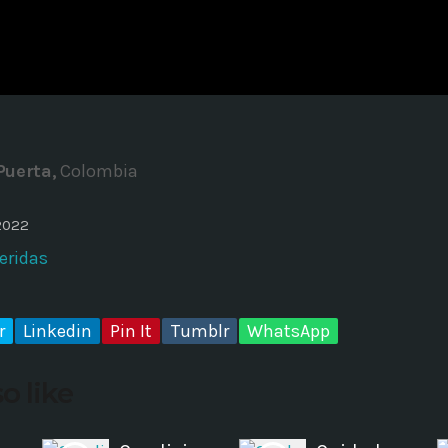
ADMINISTRATOR
DESIGN
Validating Enterprise Archit
Time
Puerta,
Colombia
2022
eridas
r
Linkedin
Pin It
Tumblr
WhatsApp
o like