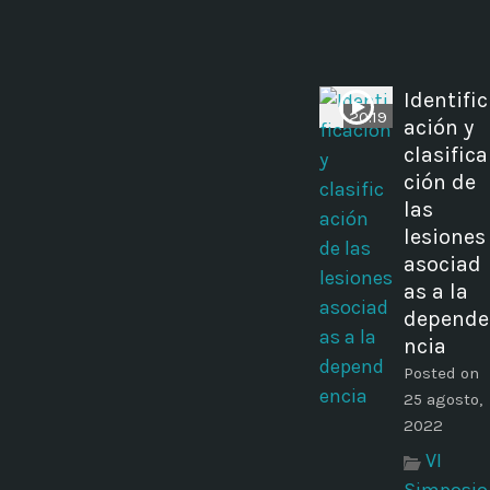
Identific
20:19
ación y
clasifica
ción de
las
lesiones
asociad
as a la
depende
ncia
Posted on
25 agosto,
2022
VI