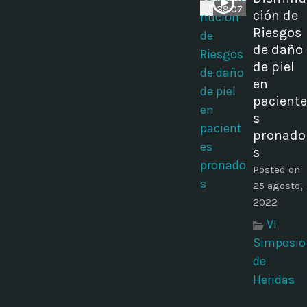
39:07
ción de
Riesgos
de daño
de piel
en
paciente
s
pronado
s
Posted on
25 agosto,
2022
VI
Simposio
de
Heridas