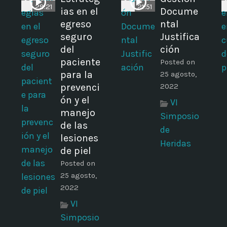
29:21
21:51
ias en el
Docume
egreso
ntal
seguro
Justifica
del
ción
paciente
Posted on
para la
25 agosto,
prevenci
2022
ón y el
VI
manejo
Simposio
de las
de
lesiones
Heridas
de piel
Posted on
25 agosto,
2022
VI
Simposio