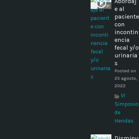
Abordaj
28:31
e al
paciente
con
incontin
encia
fecal y/o
urinaria
s
Posted on
25 agosto,
2022
VI
Simposio
de
Heridas
Disminu