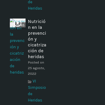
de
Heridas
Nutrició
16:45
n en la
prevenci
ón y
cicatriza
ción de
heridas
Posted on
25 agosto,
2022
VI
Simposio
de
Heridas