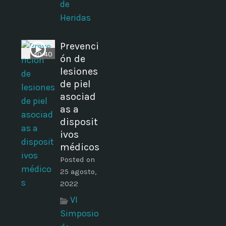
de
Heridas
Prevenci
40:40
ón de
lesiones
de piel
asociad
as a
disposit
ivos
médicos
Posted on
25 agosto,
2022
VI
Simposio