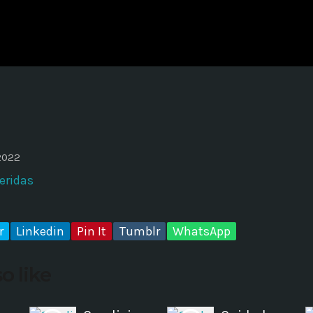
ADMINISTRATOR
DESIGN
Validating Enterprise Archit
Time
2022
eridas
r
Linkedin
Pin It
Tumblr
WhatsApp
o like