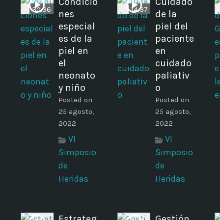
Condicio
Cuidado
30:36
14:37
nes
de la
especial
piel del
es de la
paciente
piel en
en
el
cuidado
neonato
paliativ
y niño
o
Posted on
Posted on
25 agosto,
25 agosto,
2022
2022
VI
VI
Simposio
Simposio
de
de
Heridas
Heridas
Estrateg
Gestión