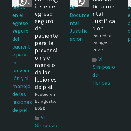
29:21
21:51
ias en el
Docume
egreso
ntal
seguro
Justifica
del
ción
paciente
Posted on
para la
25 agosto,
prevenci
2022
ón y el
VI
manejo
Simposio
de las
de
lesiones
Heridas
de piel
Posted on
25 agosto,
2022
VI
Simposio