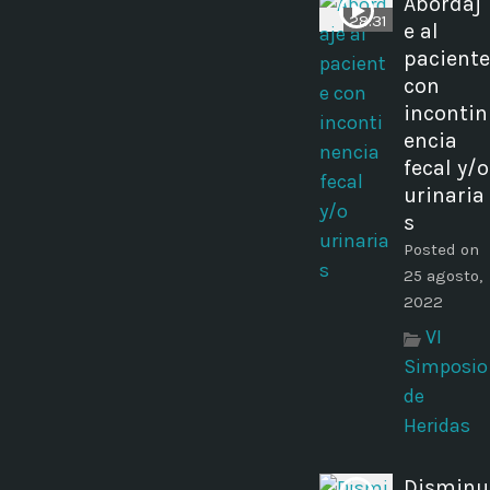
Abordaj
28:31
e al
paciente
con
incontin
encia
fecal y/o
urinaria
s
Posted on
25 agosto,
2022
VI
Simposio
de
Heridas
Disminu