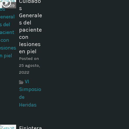
Cuidado
29:09
s
Generale
s del
paciente
con
lesiones
en piel
Posted on
25 agosto,
2022
VI
Simposio
de
Heridas
Fisiotera