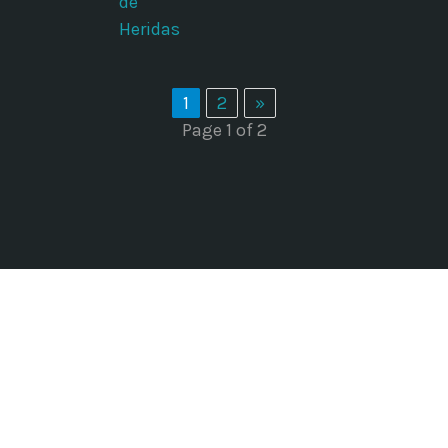
de
Heridas
1
2
»
Page 1 of 2