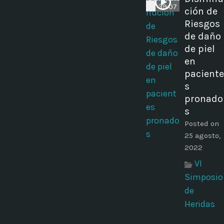
39:07
ción de
Riesgos
de daño
de piel
en
paciente
s
pronado
s
Posted on
25 agosto,
2022
VI
Simposio
de
Heridas