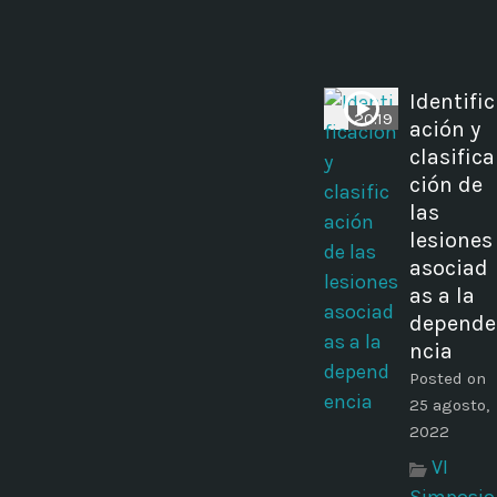
Identific
20:19
ación y
clasifica
ción de
las
lesiones
asociad
as a la
depende
ncia
Posted on
25 agosto,
2022
VI