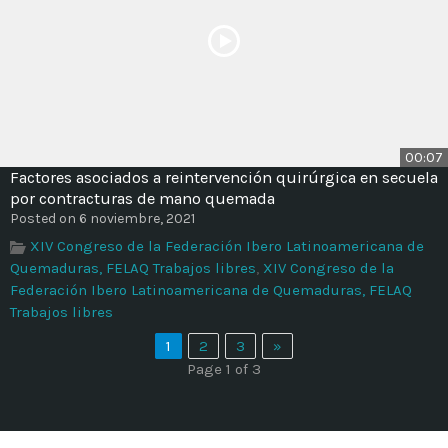
00:07
Factores asociados a reintervención quirúrgica en secuela
por contracturas de mano quemada
Posted on 6 noviembre, 2021
XIV Congreso de la Federación Ibero Latinoamericana de
Quemaduras, FELAQ Trabajos libres
,
XIV Congreso de la
Federación Ibero Latinoamericana de Quemaduras, FELAQ
Trabajos libres
1
2
3
»
Page 1 of 3