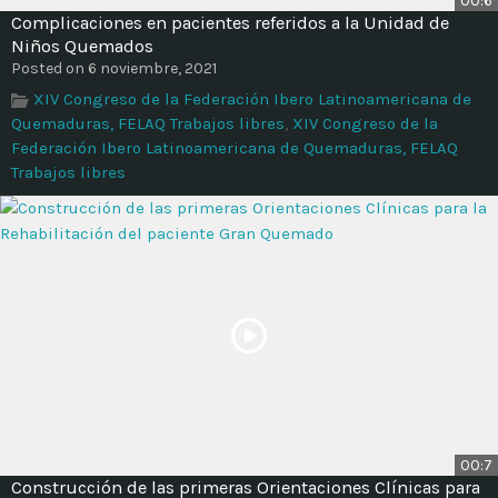
00:6
Time
Complicaciones en pacientes referidos a la Unidad de
Niños Quemados
Posted on 6 noviembre, 2021
XIV Congreso de la Federación Ibero Latinoamericana de
Quemaduras, FELAQ Trabajos libres
,
XIV Congreso de la
Federación Ibero Latinoamericana de Quemaduras, FELAQ
Trabajos libres
00:7
Construcción de las primeras Orientaciones Clínicas para