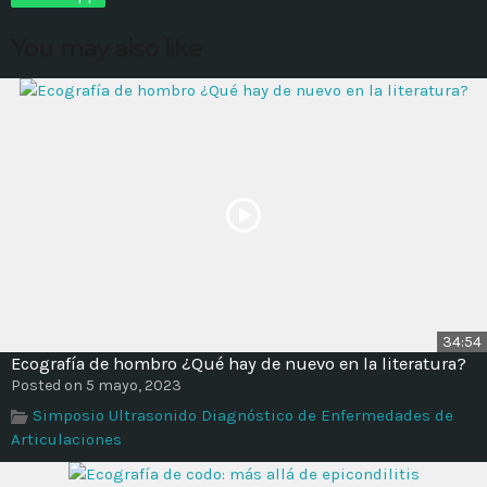
You may also like
MOST UPVOTED
today
14 AGOSTO, 2019
431
201
34:54
Ecografía de hombro ¿Qué hay de nuevo en la literatura?
Posted on 5 mayo, 2023
ADMINISTRATOR
DESIGN
Simposio Ultrasonido Diagnóstico de Enfermedades de
Articulaciones
Validating Enterprise
Architectures In The Current