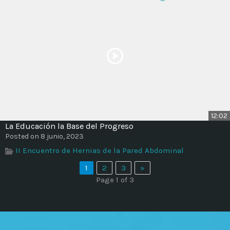
12:02
La Educación la Base del Progreso
Posted on 8 junio, 2023
II Encuentro de Hernias de la Pared Abdominal
1
2
3
»
Page 1 of 3