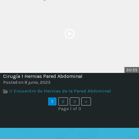
30:55
Cirugía 1 Hernias Pared Abdominal
Posted on 8 junio, 2023
II Encuentro de Hernias de la Pared Abdominal
1
2
3
»
Page 1 of 3