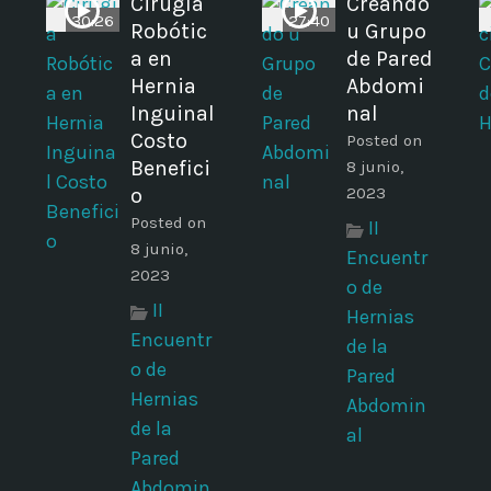
Cirugía
Creando
30:26
27:40
Robótic
u Grupo
a en
de Pared
Hernia
Abdomi
Inguinal
nal
Costo
Posted on
Benefici
8 junio,
o
2023
Posted on
II
8 junio,
Encuentr
2023
o de
II
Hernias
Encuentr
de la
o de
Pared
Hernias
Abdomin
de la
al
Pared
Abdomin