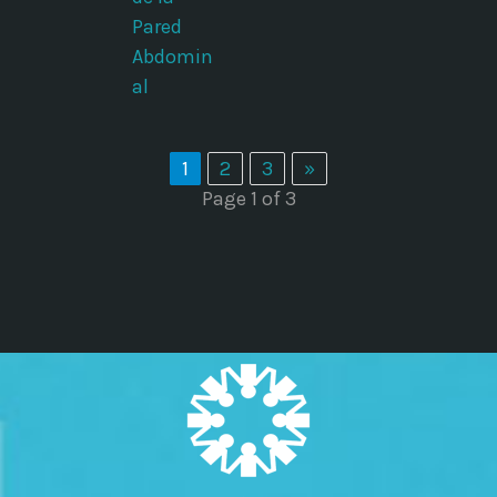
Pared
Abdomin
al
1
2
3
»
Page 1 of 3