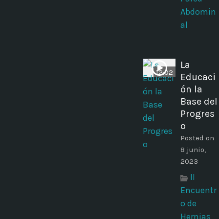
Abdomin
al
La
12:02
Educaci
ón la
Base del
Progres
o
Posted on
8 junio,
2023
II
Encuentr
o de
Hernias