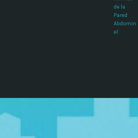
de la
Pared
Abdomin
al