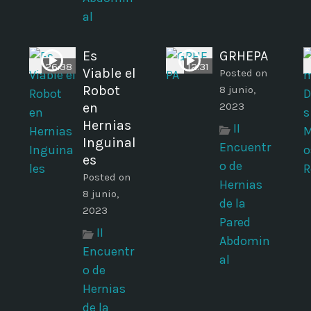
al
Es
GRHEPA
26:38
12:31
Viable el
Posted on
Robot
8 junio,
en
2023
Hernias
II
Inguinal
Encuentr
es
o de
Posted on
Hernias
8 junio,
de la
2023
Pared
II
Abdomin
Encuentr
al
o de
Hernias
de la