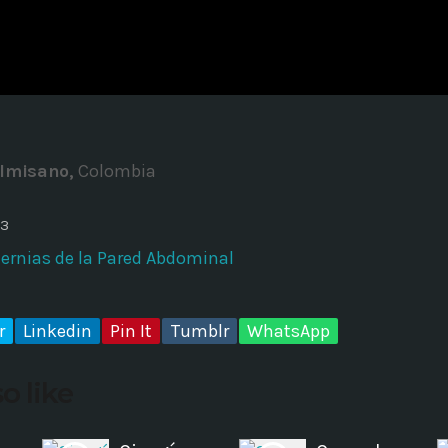
ADMINISTRATOR
DESIGN
Validating Enterprise Archit
Time
almisano,
Colombia
23
Hernias de la Pared Abdominal
r
Linkedin
Pin It
Tumblr
WhatsApp
o like