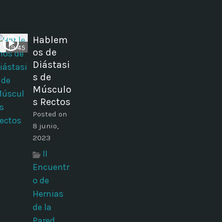
Hablem
19:45
os de
Diástasi
s de
Músculo
s Rectos
Posted on
8 junio,
2023
II
Encuentr
o de
Hernias
de la
Pared