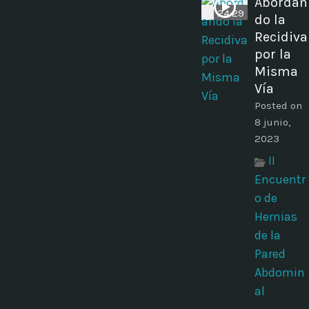
Abordan
24:29
do la
Recidiva
por la
Misma
Vía
Posted on
8 junio,
2023
II
Encuentr
o de
Hernias
de la
Pared
Abdomin
al