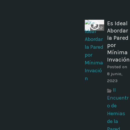
Es Ideal
25:22
Abordar
la Pared
por
Mínima
Invación
Posted on
8 junio,
2023
II
Encuentr
o de
Hernias
de la
Pared