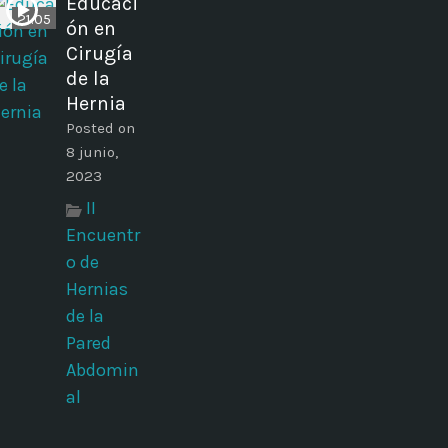
Educaci
21:05
ón en
Cirugía
de la
Hernia
Posted on
8 junio,
2023
II
Encuentr
o de
Hernias
de la
Pared
Abdomin
al