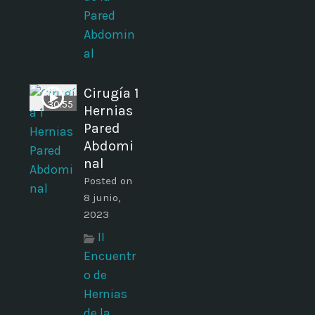
Pared
Abdomin
al
Cirugía 1
30:55
Hernias
Pared
Abdomi
nal
Posted on
8 junio,
2023
II
Encuentr
o de
Hernias
de la