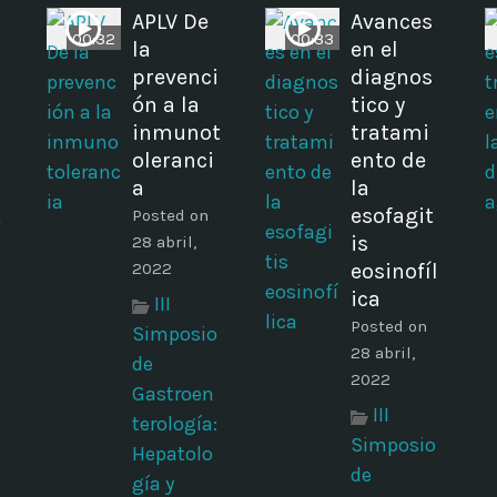
APLV De
Avances
00:32
00:33
la
en el
prevenci
diagnos
ón a la
tico y
inmunot
tratami
oleranci
ento de
a
la
t
esofagit
Posted on
is
28 abril,
2022
eosinofíl
ica
III
Posted on
Simposio
28 abril,
de
2022
Gastroen
III
terología:
Simposio
Hepatolo
de
gía y