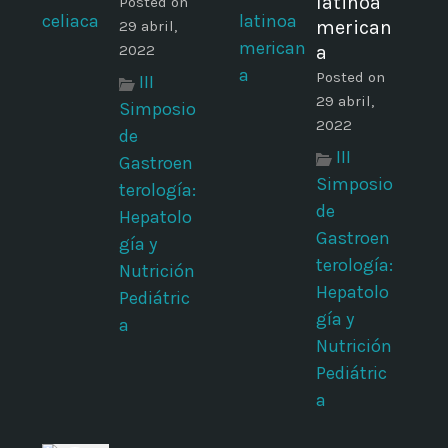
latinoa
Posted on
merican
29 abril,
2022
a
Posted on
III
29 abril,
Simposio
2022
de
III
Gastroen
Simposio
terología:
de
Hepatolo
Gastroen
gía y
terología:
Nutrición
Hepatolo
Pediátric
gía y
a
Nutrición
Pediátric
a