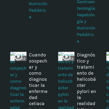
Gastroen
Nutrición
terología:
Pediátric
Hepatolo
a
gía y
Nutrición
Pediátric
a
Cuando
Diagnós
00:33
00:33
sospech
tico y
ar y
tratami
como
ento de
diagnos
helicobá
ticar la
cter
enferme
pylori en
dad
la
celiaca
realidad