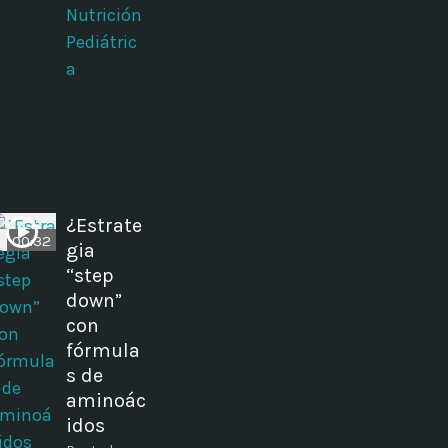
Nutrición
Pediátric
a
¿Estrate
00:32
gia
“step
down”
con
fórmula
s de
aminoác
idos