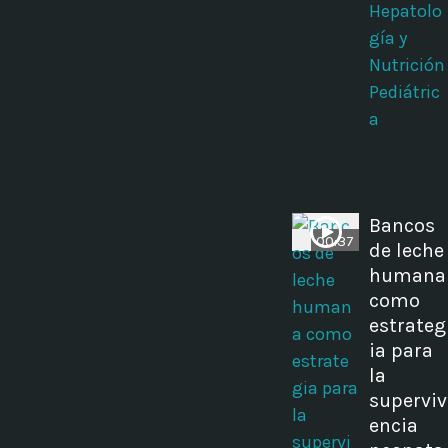
Hepatolo
gía y
Nutrición
Pediátric
a
Bancos
00:37
de leche
humana
como
estrateg
ia para
la
superviv
encia