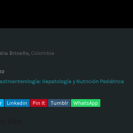
ADMINISTRATOR
DESIGN
Validating Enterprise Archit
Time
dia Briceño,
Colombia
022
Gastroenterología: Hepatología y Nutrición Pediátrica
r
Linkedin
Pin It
Tumblr
WhatsApp
o like