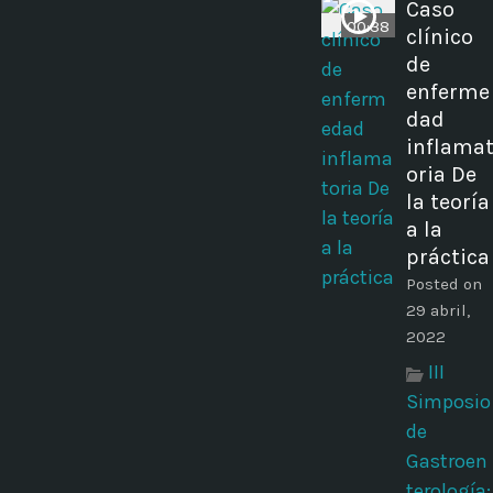
Caso
00:38
clínico
de
enferme
dad
inflama
oria De
la teoría
a la
práctica
Posted on
29 abril,
2022
III
Simposio
de
Gastroen
terología: