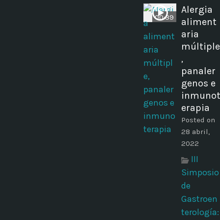
Alergia
00:39
aliment
aria
múltiple
,
panaler
genos e
inmuno
erapia
Posted on
28 abril,
2022
III
Simposio
de
Gastroen
terología: