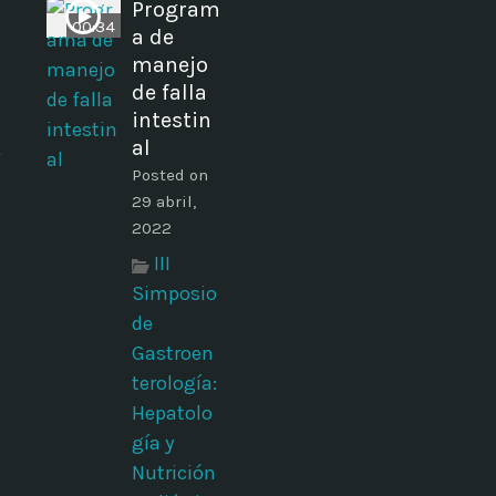
Program
00:34
a de
manejo
de falla
intestin
t
al
Posted on
29 abril,
2022
III
Simposio
de
Gastroen
terología:
Hepatolo
gía y
Nutrición