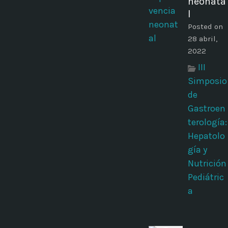
neonata
l
Posted on
28 abril,
2022
III
Simposio
de
Gastroen
terología:
Hepatolo
gía y
Nutrición
Pediátric
a