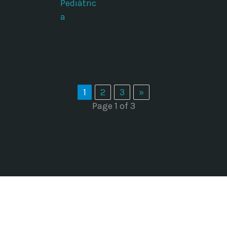
Pediátric
a
1
2
3
»
Page 1 of 3