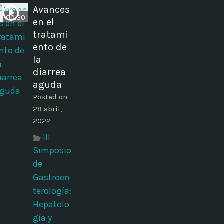
Avances
00:30
en el
tratami
ento de
la
diarrea
aguda
Posted on
28 abril,
2022
III
Simposio
de
Gastroen
terología:
Hepatolo
gía y