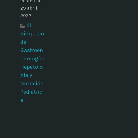
Posted on
29 abril,
2022
III
Simposio
de
Gastroen
terología:
Hepatolo
gía y
Nutrición
Pediátric
a