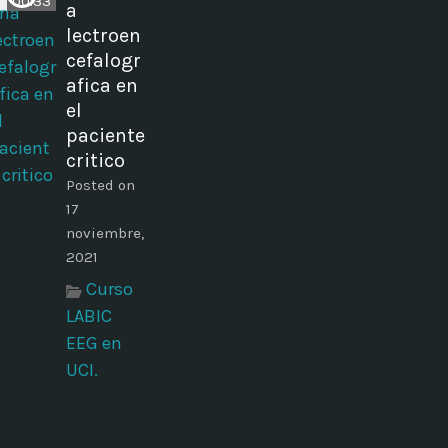
00:33
a
lectroen
cefalogr
afica en
el
paciente
critico
Posted on
17
noviembre,
2021
Curso
LABIC
EEG en
UCI.