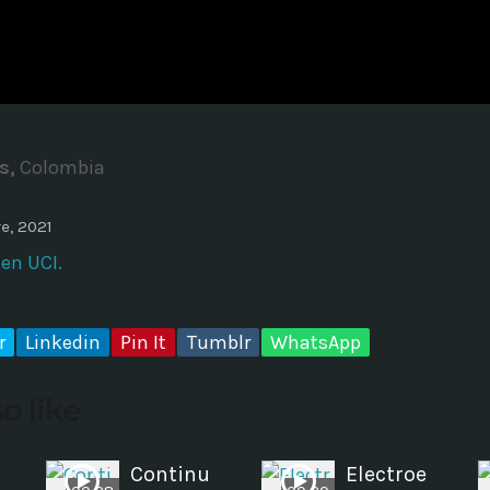
ADMINISTRATOR
DESIGN
Validating Enterprise Archit
Time
s,
Colombia
e, 2021
en UCI.
r
Linkedin
Pin It
Tumblr
WhatsApp
o like
Continu
Electroe