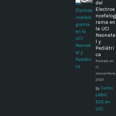
00:44
del
Electroe
ncefalog
rama en
la UCI
Neonata
l y
Pediátri
ca
Posted on
17
noviembre,
2021
Curso
LABIC
EEG en
UCI.