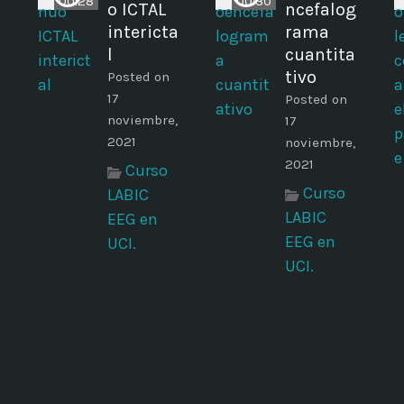
00:28
00:30
o ICTAL
ncefalog
intericta
rama
l
cuantita
tivo
Posted on
17
Posted on
noviembre,
17
2021
noviembre,
2021
Curso
Curso
LABIC
LABIC
EEG en
EEG en
UCI.
UCI.