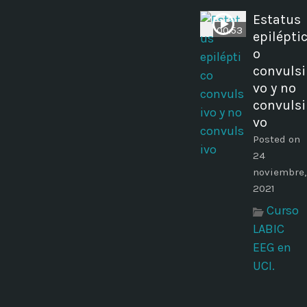
Estatus
00:53
epilépti
o
convulsi
vo y no
convulsi
vo
Posted on
24
noviembre,
2021
Curso
LABIC
EEG en
UCI.