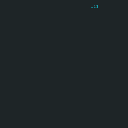
UCI.
c