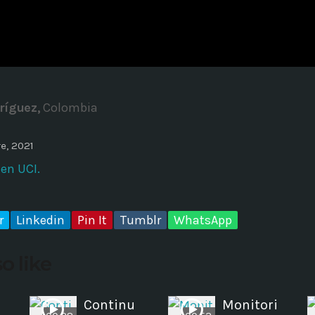
ADMINISTRATOR
DESIGN
Validating Enterprise Archit
Time
ríguez,
Colombia
e, 2021
en UCI.
r
Linkedin
Pin It
Tumblr
WhatsApp
o like
Continu
Monitori