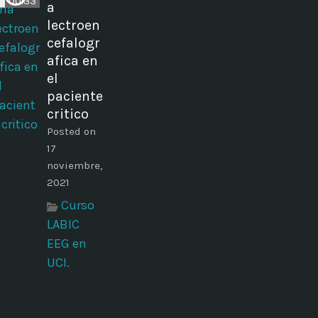
00:33
a
lectroen
cefalogr
afica en
el
paciente
critico
Posted on
17
noviembre,
2021
Curso
LABIC
EEG en
UCI.