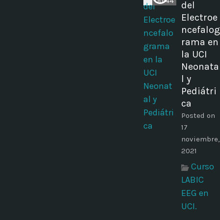
00:44
del
Electroe
ncefalog
rama en
la UCI
Neonata
l y
Pediátri
ca
Posted on
17
noviembre,
2021
Curso
LABIC
EEG en
UCI.