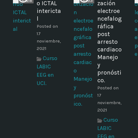
00:28
00:53
o ICTAL
zación
intericta
electroe
l
ncefalog
ráfica
Posted on
post
17
noviembre,
arresto
2021
cardiaco
Manejo
Curso
y
LABIC
pronósti
EEG en
co.
UCI.
Posted on
17
noviembre,
2021
Curso
LABIC
EEG en