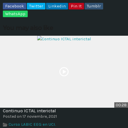
Facebook
Twitter
Linkedin
Pin It
Tumblr
MOST UPVOTED
WhatsApp
You may also like
today
14 AGOSTO, 2019
431
201
00:28
ADMINISTRATOR
DESIGN
Continuo ICTAL interictal
Validating Enterprise
Posted on 17 noviembre, 2021
Architectures In The Current
Curso LABIC EEG en UCI.